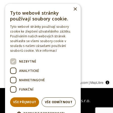
×
Tyto webové stránky
používají soubory cookie.
Tyto webové stránky používají soubory
cookie ke zlepšení uživatelského zážitku.
Používáním našich webových stránek
souhlasíte se všemi soubory cookie v
souladu s našimi zásadami používání
souborů cookie.
Více informací
NEZBYTNÉ
ANALYTICKÉ
MARKETINGOVÉ
© Mapy.com
|
MapLibre
FUNKČNÍ
© 2014 - 2026 Country Steak s.r.o.
VŠE PŘIJMOUT
VŠE ODMÍTNOUT