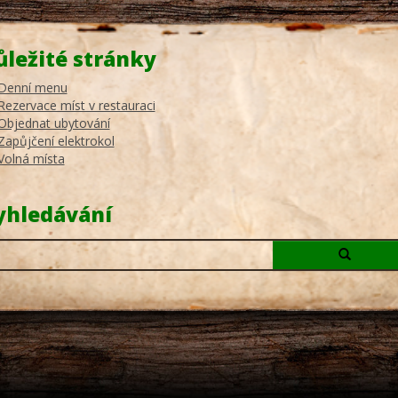
ůležité stránky
Denní menu
Rezervace míst v restauraci
Objednat ubytování
Zapůjčení elektrokol
Volná místa
yhledávání
edaný
az: