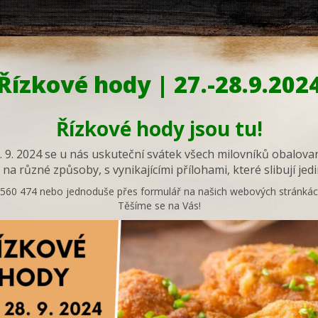
Řízkové hody | 27.-28.9.202
Řízkové hody jsou tu!
. 9. 2024 se u nás uskuteční svátek všech milovníků obalova
 na různé způsoby, s vynikajícími přílohami, které slibují j
75 560 474 nebo jednoduše přes formulář na našich webových stránká
Těšíme se na Vás!