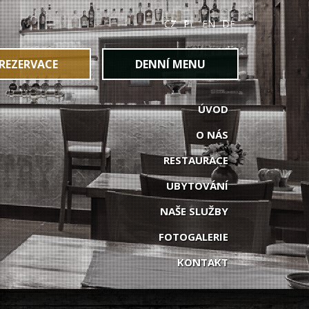
CZ
PL
EN
DE
REZERVACE
DENNÍ MENU
ÚVOD
O NÁS
RESTAURACE
UBYTOVÁNÍ
NAŠE SLUŽBY
FOTOGALERIE
KONTAKT