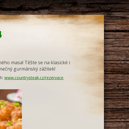
4
ného masa! Těšte se na klasické i
edinečný gurmánský zážitek!
ch:
www.countrysteak.cz/rezervace
.