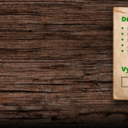
D
V
Hl
výr